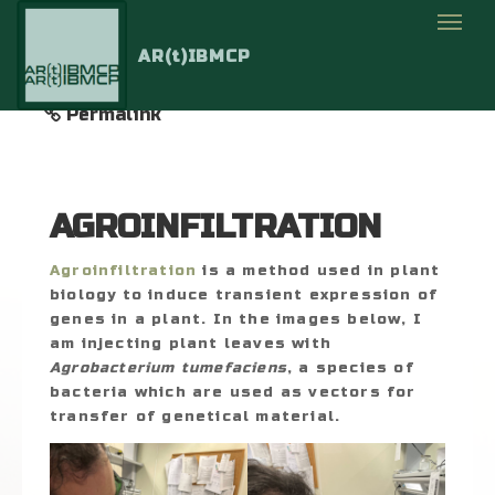
18
JUL 2022
Carlos Castellanos
AR(t)IBMCP
No Comments
Uncategorized
Permalink
AGROINFILTRATION
Agroinfiltration
is a method used in plant
biology to induce transient expression of
genes in a plant. In the images below, I
am injecting plant leaves with
Agrobacterium tumefaciens
, a species of
bacteria which are used as vectors for
transfer of genetical material.